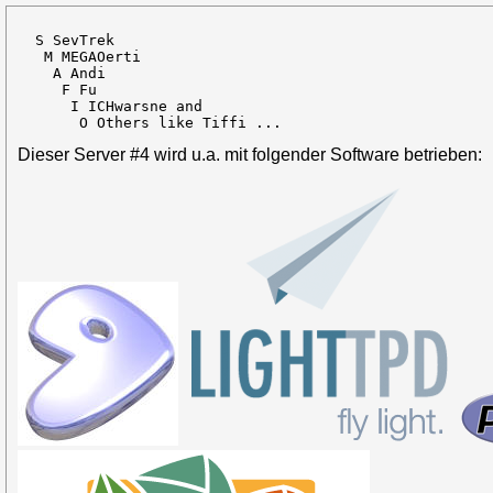
  S SevTrek

   M MEGAOerti

    A Andi

     F Fu

      I ICHwarsne and

       O Others like Tiffi ...
Dieser Server #4 wird u.a. mit folgender Software betrieben: